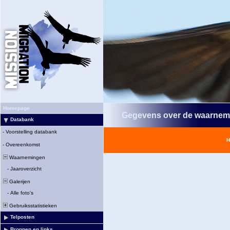
Homepage
Gegevens over de waarnem
Databank
-
Voorstelling databank
H
-
Overeenkomst
Waarnemingen
-
Jaaroverzicht
Galerijen
-
Alle foto's
Gebruiksstatistieken
Telposten
Bronnen en links