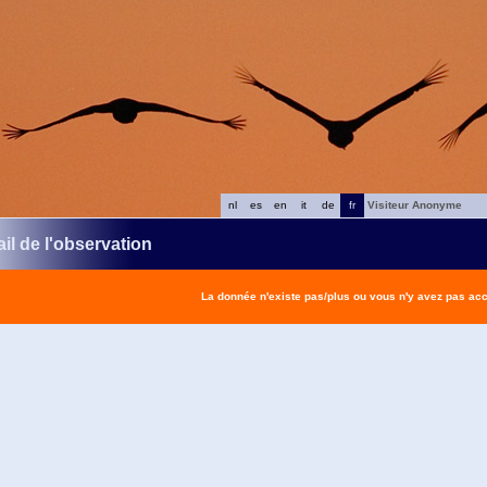
nl
es
en
it
de
fr
Visiteur Anonyme
il de l'observation
La donnée n'existe pas/plus ou vous n'y avez pas ac