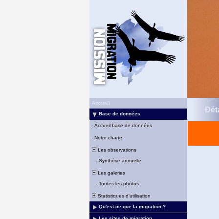
Accueil
Déta
Base de données
-
Accueil base de données
-
Notre charte
Les observations
-
Synthèse annuelle
Les galeries
-
Toutes les photos
Statistiques d'utilisation
Qu'est-ce que la migration ?
Les sites de migration