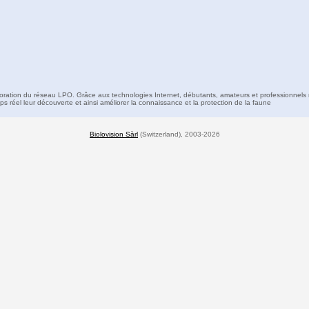
boration du réseau LPO. Grâce aux technologies Internet, débutants, amateurs et professionnels 
s réel leur découverte et ainsi améliorer la connaissance et la protection de la faune
Biolovision Sàrl
(Switzerland), 2003-2026