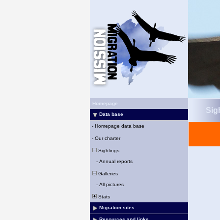
Homepage
Sigh
Data base
-
Homepage data base
-
Our charter
Sightings
-
Annual reports
Galleries
-
All pictures
Stats
Migration sites
Resources and links