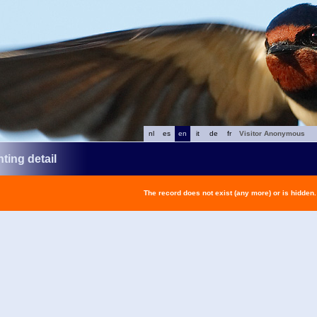
nl
es
en
it
de
fr
Visitor Anonymous
ting detail
The record does not exist (any more) or is hidden.