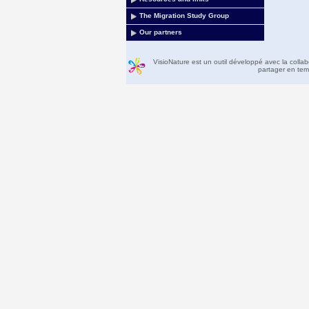
The Migration Study Group
Our partners
VisioNature est un outil développé avec la colla
partager en temp