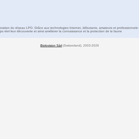
boration du réseau LPO. Grâce aux technologies Internet, débutants, amateurs et professionnels 
s réel leur découverte et ainsi améliorer la connaissance et la protection de la faune
Biolovision Sàrl
(Switzerland), 2003-2026