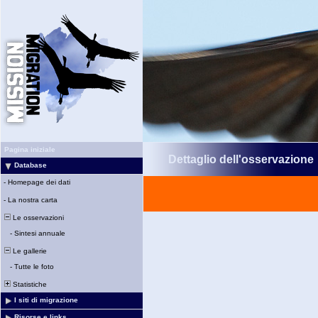
Pagina iniziale
Dettaglio dell'osservazione
Database
-
Homepage dei dati
-
La nostra carta
Le osservazioni
-
Sintesi annuale
Le gallerie
-
Tutte le foto
Statistiche
I siti di migrazione
Risorse e links