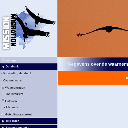
Homepage
Gegevens over de waarnem
Databank
-
Voorstelling databank
H
-
Overeenkomst
Waarnemingen
-
Jaaroverzicht
Galerijen
-
Alle foto's
Gebruiksstatistieken
Telposten
Bronnen en links