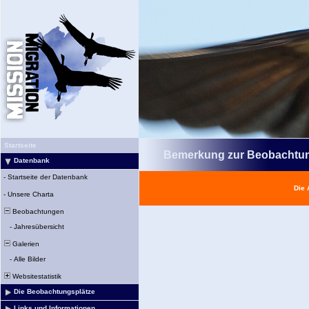
Startseite
Bemerkung zur Beobachtu
Datenbank
-
Startseite der Datenbank
Die 
-
Unsere Charta
Beobachtungen
-
Jahresübersicht
Galerien
-
Alle Bilder
Websitestatistik
Die Beobachtungsplätze
Links und Informationen