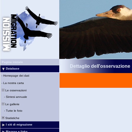
Pagina iniziale
Dettaglio dell'osservazione
Database
-
Homepage dei dati
-
La nostra carta
Le osservazioni
-
Sintesi annuale
Le gallerie
-
Tutte le foto
Statistiche
I siti di migrazione
Risorse e links