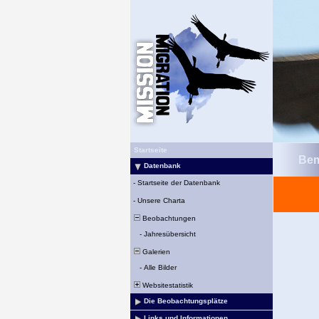
Startseite
Bem
Datenbank
-
Startseite der Datenbank
-
Unsere Charta
Beobachtungen
-
Jahresübersicht
Galerien
-
Alle Bilder
Websitestatistik
Die Beobachtungsplätze
Links und Informationen