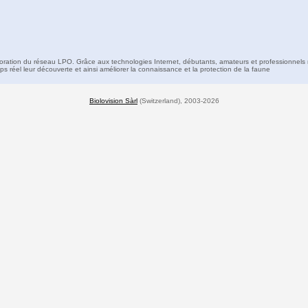
boration du réseau LPO. Grâce aux technologies Internet, débutants, amateurs et professionnels 
s réel leur découverte et ainsi améliorer la connaissance et la protection de la faune
Biolovision Sàrl
(Switzerland), 2003-2026