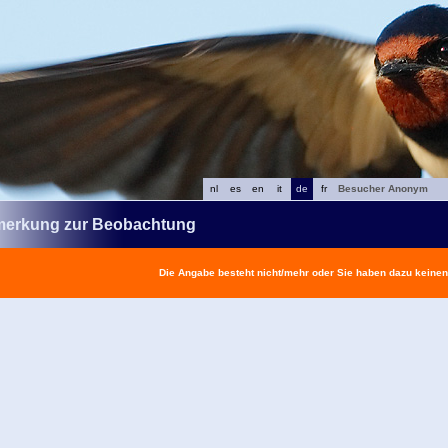
nl
es
en
it
de
fr
Besucher Anonym
erkung zur Beobachtung
Die Angabe besteht nicht/mehr oder Sie haben dazu keine