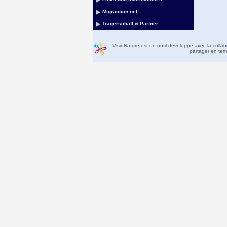
Migraction.net
Trägerschaft & Partner
VisioNature est un outil développé avec la colla
partager en temp