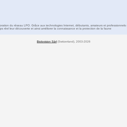
boration du réseau LPO. Grâce aux technologies Internet, débutants, amateurs et professionnels 
s réel leur découverte et ainsi améliorer la connaissance et la protection de la faune
Biolovision Sàrl
(Switzerland), 2003-2026