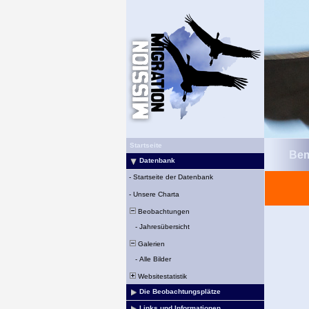
Startseite
Bem
Datenbank
-
Startseite der Datenbank
-
Unsere Charta
Beobachtungen
-
Jahresübersicht
Galerien
-
Alle Bilder
Websitestatistik
Die Beobachtungsplätze
Links und Informationen