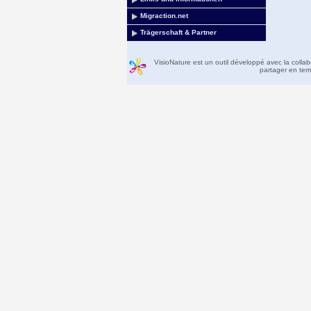
Migraction.net
Trägerschaft & Partner
VisioNature est un outil développé avec la colla
partager en temp