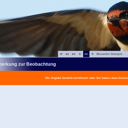
nl
es
en
it
de
fr
Besucher Anonym
erkung zur Beobachtung
Die Angabe besteht nicht/mehr oder Sie haben dazu keine