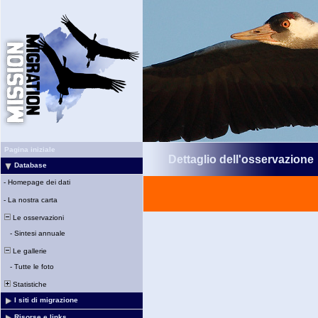
Pagina iniziale
Dettaglio dell'osservazione
Database
-
Homepage dei dati
-
La nostra carta
Le osservazioni
-
Sintesi annuale
Le gallerie
-
Tutte le foto
Statistiche
I siti di migrazione
Risorse e links