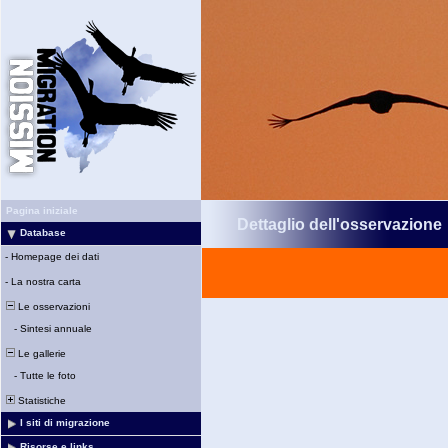
Pagina iniziale
Dettaglio dell'osservazione
Database
-
Homepage dei dati
-
La nostra carta
Le osservazioni
-
Sintesi annuale
Le gallerie
-
Tutte le foto
Statistiche
I siti di migrazione
Risorse e links