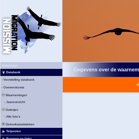
Homepage
Gegevens over de waarnem
Databank
-
Voorstelling databank
H
-
Overeenkomst
Waarnemingen
-
Jaaroverzicht
Galerijen
-
Alle foto's
Gebruiksstatistieken
Telposten
Bronnen en links