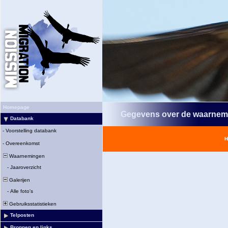
Homepage
Gegevens over de waarnem
Databank
-
Voorstelling databank
H
-
Overeenkomst
Waarnemingen
-
Jaaroverzicht
Galerijen
-
Alle foto's
Gebruiksstatistieken
Telposten
Bronnen en links