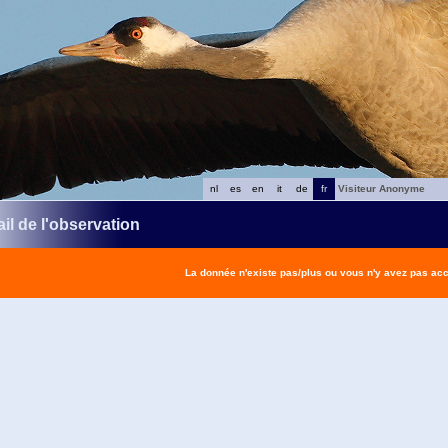
nl
es
en
it
de
fr
Visiteur Anonyme
il de l'observation
La donnée n'existe pas/plus ou vous n'y avez pas ac