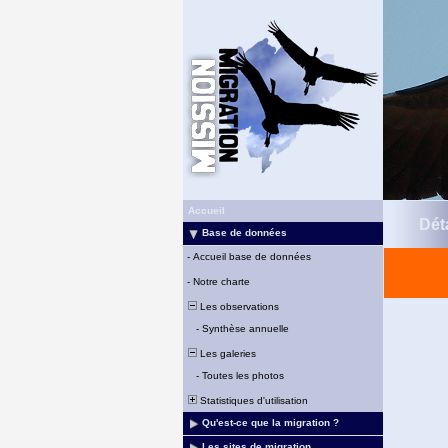
Accueil
Déta
Base de données
-
Accueil base de données
-
Notre charte
Les observations
-
Synthèse annuelle
Les galeries
-
Toutes les photos
Statistiques d'utilisation
Qu'est-ce que la migration ?
Les sites de migration