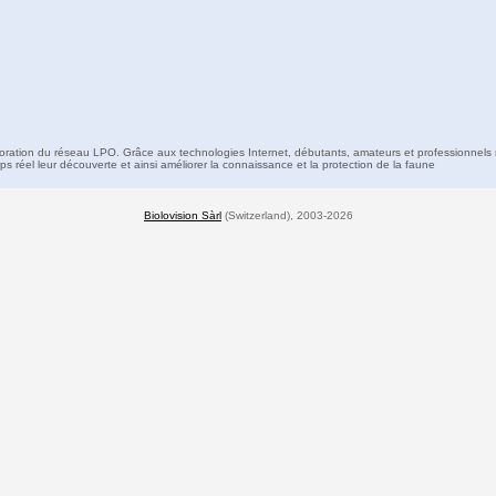
boration du réseau LPO. Grâce aux technologies Internet, débutants, amateurs et professionnels 
s réel leur découverte et ainsi améliorer la connaissance et la protection de la faune
Biolovision Sàrl
(Switzerland), 2003-2026