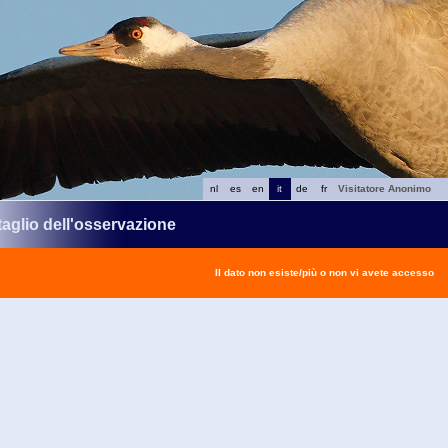
nl
es
en
it
de
fr
Visitatore Anonimo
taglio dell'osservazione
Il dato non esiste/più o non vi avete accesso