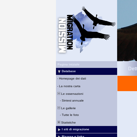
Pagina iniziale
Det
Database
-
Homepage dei dati
-
La nostra carta
Le osservazioni
-
Sintesi annuale
Le gallerie
-
Tutte le foto
Statistiche
I siti di migrazione
Risorse e links