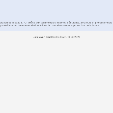
boration du réseau LPO. Grâce aux technologies Internet, débutants, amateurs et professionnels 
s réel leur découverte et ainsi améliorer la connaissance et la protection de la faune
Biolovision Sàrl
(Switzerland), 2003-2026