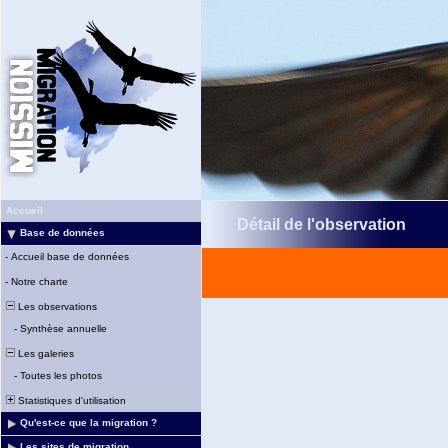
Accueil
Détail de l'observation
Base de données
-
Accueil base de données
-
Notre charte
Les observations
-
Synthèse annuelle
Les galeries
-
Toutes les photos
Statistiques d'utilisation
Qu'est-ce que la migration ?
Les sites de migration