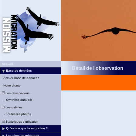
Accueil
Détail de l'observation
Base de données
-
Accueil base de données
-
Notre charte
Les observations
-
Synthèse annuelle
Les galeries
-
Toutes les photos
Statistiques d'utilisation
Qu'est-ce que la migration ?
Les sites de migration