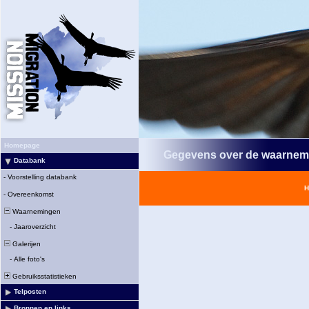
Homepage
Gegevens over de waarnem
Databank
-
Voorstelling databank
H
-
Overeenkomst
Waarnemingen
-
Jaaroverzicht
Galerijen
-
Alle foto's
Gebruiksstatistieken
Telposten
Bronnen en links