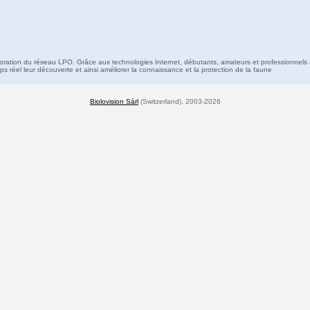
boration du réseau LPO. Grâce aux technologies Internet, débutants, amateurs et professionnels 
s réel leur découverte et ainsi améliorer la connaissance et la protection de la faune
Biolovision Sàrl
(Switzerland), 2003-2026