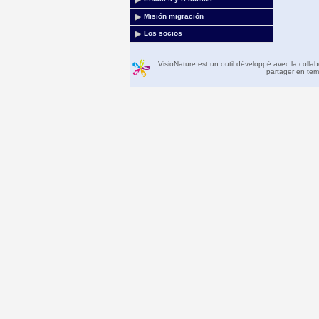
Misión migración
Los socios
VisioNature est un outil développé avec la colla
partager en temp