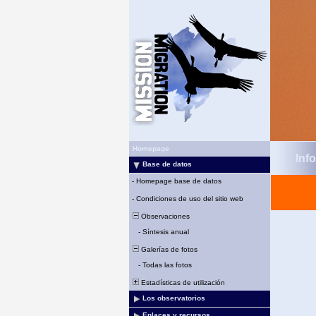
Homepage
Inf
Base de datos
-
Homepage base de datos
-
Condiciones de uso del sitio web
Observaciones
-
Síntesis anual
Galerías de fotos
-
Todas las fotos
Estadísticas de utilización
Los observatorios
Enlaces y recursos