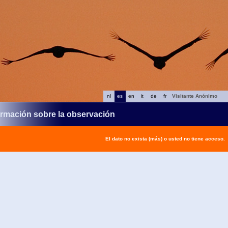
nl
es
en
it
de
fr
Visitante Anónimo
ormación sobre la observación
El dato no exista (más) o usted no tiene acceso.