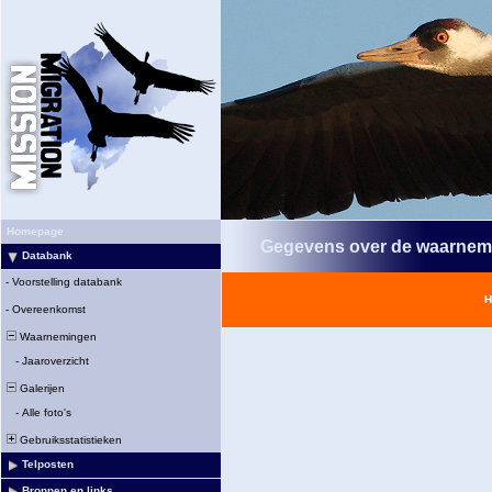
Homepage
Gegevens over de waarnem
Databank
-
Voorstelling databank
H
-
Overeenkomst
Waarnemingen
-
Jaaroverzicht
Galerijen
-
Alle foto's
Gebruiksstatistieken
Telposten
Bronnen en links