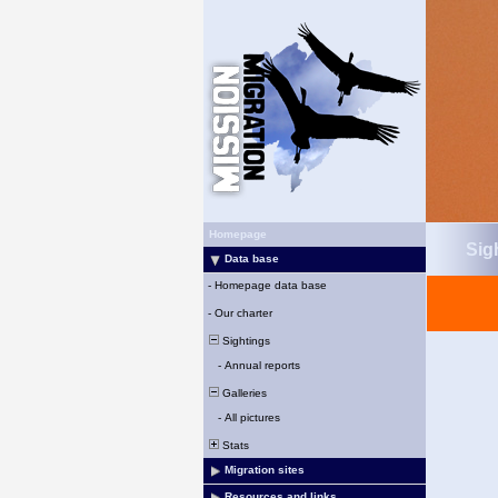
Homepage
Sigh
Data base
-
Homepage data base
-
Our charter
Sightings
-
Annual reports
Galleries
-
All pictures
Stats
Migration sites
Resources and links