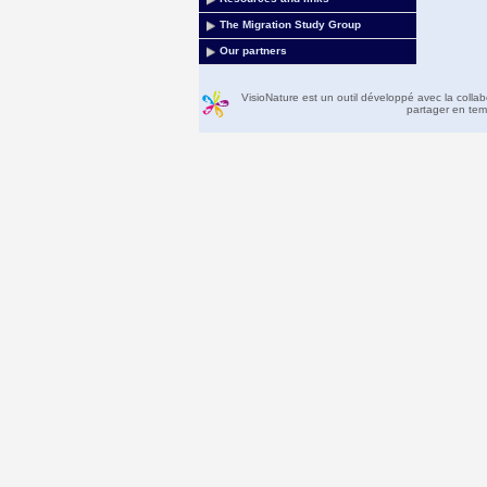
The Migration Study Group
Our partners
VisioNature est un outil développé avec la colla
partager en temp