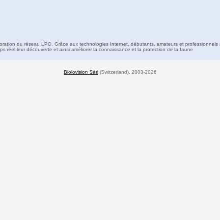
boration du réseau LPO. Grâce aux technologies Internet, débutants, amateurs et professionnels 
s réel leur découverte et ainsi améliorer la connaissance et la protection de la faune
Biolovision Sàrl
(Switzerland), 2003-2026