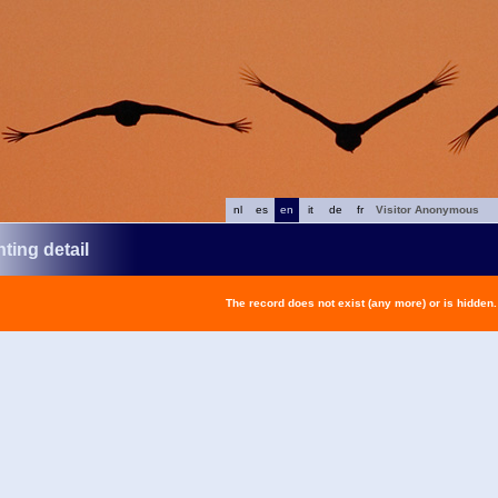
nl
es
en
it
de
fr
Visitor Anonymous
ting detail
The record does not exist (any more) or is hidden.