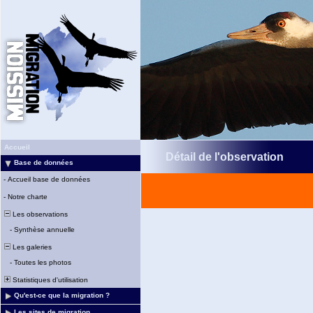
Accueil
Détail de l'observation
Base de données
-
Accueil base de données
-
Notre charte
Les observations
-
Synthèse annuelle
Les galeries
-
Toutes les photos
Statistiques d'utilisation
Qu'est-ce que la migration ?
Les sites de migration