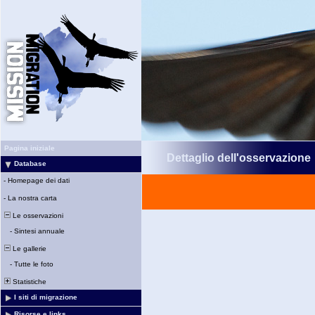
Pagina iniziale
Dettaglio dell'osservazione
Database
-
Homepage dei dati
-
La nostra carta
Le osservazioni
-
Sintesi annuale
Le gallerie
-
Tutte le foto
Statistiche
I siti di migrazione
Risorse e links