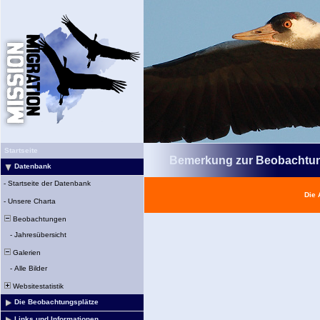
Startseite
Bemerkung zur Beobachtu
Datenbank
-
Startseite der Datenbank
Die 
-
Unsere Charta
Beobachtungen
-
Jahresübersicht
Galerien
-
Alle Bilder
Websitestatistik
Die Beobachtungsplätze
Links und Informationen