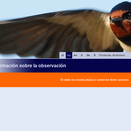
nl
es
en
it
de
fr
Visitante Anónimo
ormación sobre la observación
El dato no exista (más) o usted no tiene acceso.