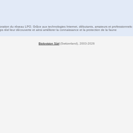
boration du réseau LPO. Grâce aux technologies Internet, débutants, amateurs et professionnels 
s réel leur découverte et ainsi améliorer la connaissance et la protection de la faune
Biolovision Sàrl
(Switzerland), 2003-2026