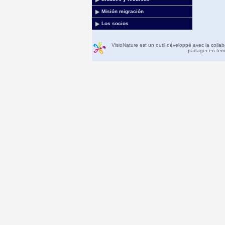
Misión migración
Los socios
VisioNature est un outil développé avec la colla
partager en temp