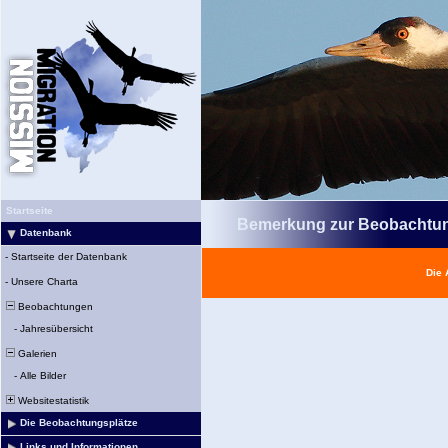
Startseite
Bemerkung zur Beobachtu
Datenbank
-
Startseite der Datenbank
Die 
-
Unsere Charta
Beobachtungen
-
Jahresübersicht
Galerien
-
Alle Bilder
Websitestatistik
Die Beobachtungsplätze
Links und Informationen