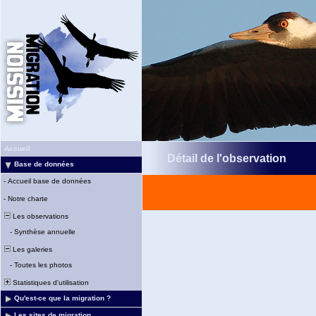
Accueil
Détail de l'observation
Base de données
-
Accueil base de données
-
Notre charte
Les observations
-
Synthèse annuelle
Les galeries
-
Toutes les photos
Statistiques d'utilisation
Qu'est-ce que la migration ?
Les sites de migration