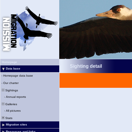
Homepage
Sighting detail
Data base
-
Homepage data base
-
Our charter
Sightings
-
Annual reports
Galleries
-
All pictures
Stats
Migration sites
Resources and links