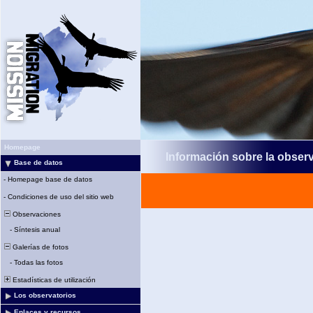
Homepage
Información sobre la obser
Base de datos
-
Homepage base de datos
-
Condiciones de uso del sitio web
Observaciones
-
Síntesis anual
Galerías de fotos
-
Todas las fotos
Estadísticas de utilización
Los observatorios
Enlaces y recursos