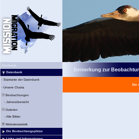
Startseite
Bemerkung zur Beobachtu
Datenbank
-
Startseite der Datenbank
Die 
-
Unsere Charta
Beobachtungen
-
Jahresübersicht
Galerien
-
Alle Bilder
Websitestatistik
Die Beobachtungsplätze
Links und Informationen