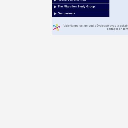
The Migration Study Group
Our partners
VisioNature est un outil développé avec la colla
partager en temp