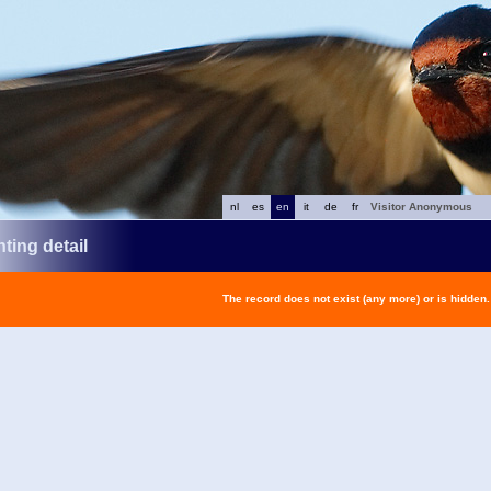
nl
es
en
it
de
fr
Visitor Anonymous
ting detail
The record does not exist (any more) or is hidden.