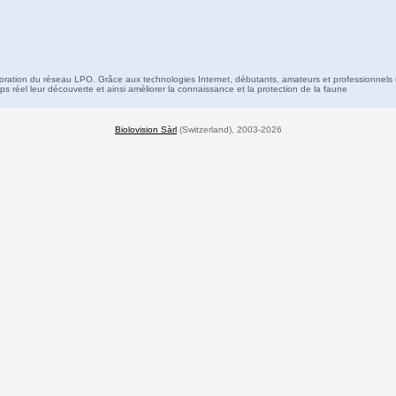
boration du réseau LPO. Grâce aux technologies Internet, débutants, amateurs et professionnels 
s réel leur découverte et ainsi améliorer la connaissance et la protection de la faune
Biolovision Sàrl
(Switzerland), 2003-2026