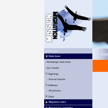
Homepage
Sigh
Data base
-
Homepage data base
-
Our charter
Sightings
-
Annual reports
Galleries
-
All pictures
Stats
Migration sites
Resources and links