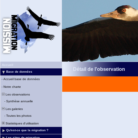
Accueil
Détail de l'observation
Base de données
-
Accueil base de données
-
Notre charte
Les observations
-
Synthèse annuelle
Les galeries
-
Toutes les photos
Statistiques d'utilisation
Qu'est-ce que la migration ?
Les sites de migration