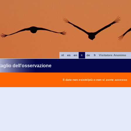
nl
es
en
it
de
fr
Visitatore Anonimo
taglio dell'osservazione
Il dato non esiste/più o non vi avete accesso