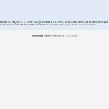
boration du réseau LPO. Grâce aux technologies Internet, débutants, amateurs et professionnels 
s réel leur découverte et ainsi améliorer la connaissance et la protection de la faune
Biolovision Sàrl
(Switzerland), 2003-2026