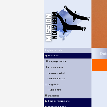
Pagina iniziale
Det
Database
-
Homepage dei dati
-
La nostra carta
Le osservazioni
-
Sintesi annuale
Le gallerie
-
Tutte le foto
Statistiche
I siti di migrazione
Risorse e links