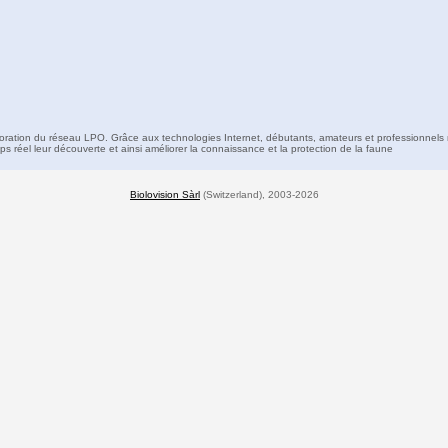
boration du réseau LPO. Grâce aux technologies Internet, débutants, amateurs et professionnels 
s réel leur découverte et ainsi améliorer la connaissance et la protection de la faune
Biolovision Sàrl
(Switzerland), 2003-2026