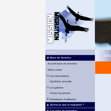
Accueil
Déta
Base de données
-
Accueil base de données
-
Notre charte
Les observations
-
Synthèse annuelle
Les galeries
-
Toutes les photos
Statistiques d'utilisation
Qu'est-ce que la migration ?
Les sites de migration