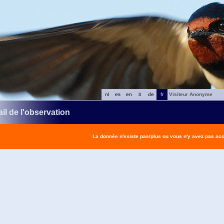
nl
es
en
it
de
fr
Visiteur Anonyme
il de l'observation
La donnée n'existe pas/plus ou vous n'y avez pas ac