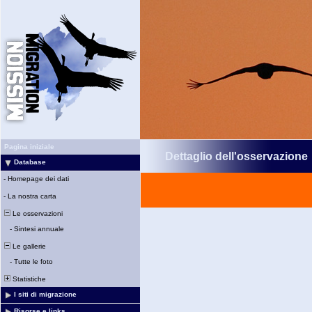
Pagina iniziale
Dettaglio dell'osservazione
Database
-
Homepage dei dati
-
La nostra carta
Le osservazioni
-
Sintesi annuale
Le gallerie
-
Tutte le foto
Statistiche
I siti di migrazione
Risorse e links