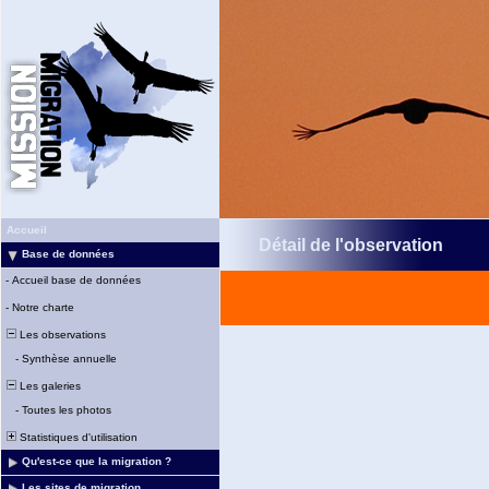
Accueil
Détail de l'observation
Base de données
-
Accueil base de données
-
Notre charte
Les observations
-
Synthèse annuelle
Les galeries
-
Toutes les photos
Statistiques d'utilisation
Qu'est-ce que la migration ?
Les sites de migration