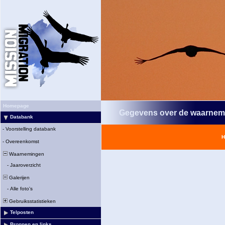
Homepage
Gegevens over de waarnem
Databank
-
Voorstelling databank
H
-
Overeenkomst
Waarnemingen
-
Jaaroverzicht
Galerijen
-
Alle foto's
Gebruiksstatistieken
Telposten
Bronnen en links