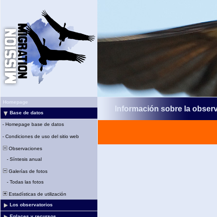
Homepage
Información sobre la obser
Base de datos
-
Homepage base de datos
-
Condiciones de uso del sitio web
Observaciones
-
Síntesis anual
Galerías de fotos
-
Todas las fotos
Estadísticas de utilización
Los observatorios
Enlaces y recursos