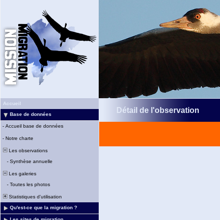
Accueil
Détail de l'observation
Base de données
-
Accueil base de données
-
Notre charte
Les observations
-
Synthèse annuelle
Les galeries
-
Toutes les photos
Statistiques d'utilisation
Qu'est-ce que la migration ?
Les sites de migration