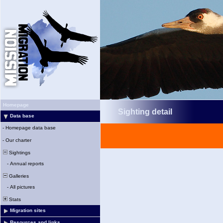
Homepage
Sighting detail
Data base
-
Homepage data base
-
Our charter
Sightings
-
Annual reports
Galleries
-
All pictures
Stats
Migration sites
Resources and links