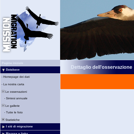
Pagina iniziale
Dettaglio dell'osservazione
Database
-
Homepage dei dati
-
La nostra carta
Le osservazioni
-
Sintesi annuale
Le gallerie
-
Tutte le foto
Statistiche
I siti di migrazione
Risorse e links