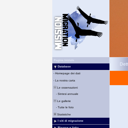
Pagina iniziale
Det
Database
-
Homepage dei dati
-
La nostra carta
Le osservazioni
-
Sintesi annuale
Le gallerie
-
Tutte le foto
Statistiche
I siti di migrazione
Risorse e links