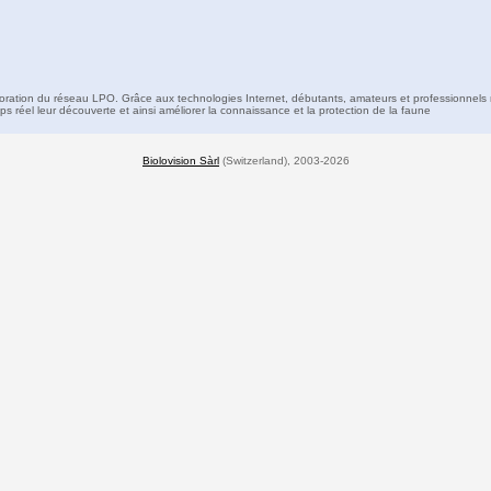
boration du réseau LPO. Grâce aux technologies Internet, débutants, amateurs et professionnels 
s réel leur découverte et ainsi améliorer la connaissance et la protection de la faune
Biolovision Sàrl
(Switzerland), 2003-2026