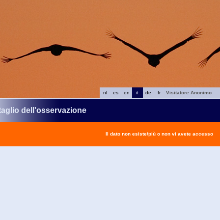
nl
es
en
it
de
fr
Visitatore Anonimo
taglio dell'osservazione
Il dato non esiste/più o non vi avete accesso