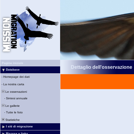
Pagina iniziale
Dettaglio dell'osservazione
Database
-
Homepage dei dati
-
La nostra carta
Le osservazioni
-
Sintesi annuale
Le gallerie
-
Tutte le foto
Statistiche
I siti di migrazione
Risorse e links