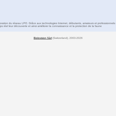
boration du réseau LPO. Grâce aux technologies Internet, débutants, amateurs et professionnels 
s réel leur découverte et ainsi améliorer la connaissance et la protection de la faune
Biolovision Sàrl
(Switzerland), 2003-2026