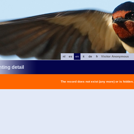
nl
es
en
it
de
fr
Visitor Anonymous
ting detail
The record does not exist (any more) or is hidden.