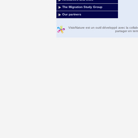
The Migration Study Group
Our partners
VisioNature est un outil développé avec la colla
partager en temp