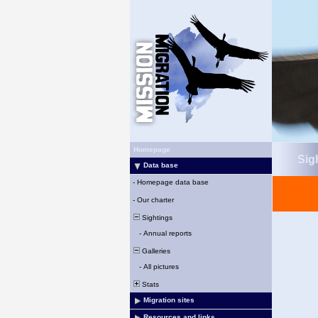
Homepage
Sigh
Data base
-
Homepage data base
-
Our charter
Sightings
-
Annual reports
Galleries
-
All pictures
Stats
Migration sites
Resources and links