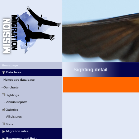
Homepage
Sighting detail
Data base
-
Homepage data base
-
Our charter
Sightings
-
Annual reports
Galleries
-
All pictures
Stats
Migration sites
Resources and links