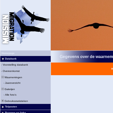
Homepage
Gegevens over de waarnem
Databank
-
Voorstelling databank
H
-
Overeenkomst
Waarnemingen
-
Jaaroverzicht
Galerijen
-
Alle foto's
Gebruiksstatistieken
Telposten
Bronnen en links