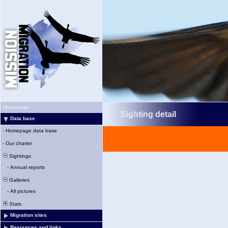
Homepage
Sighting detail
Data base
-
Homepage data base
-
Our charter
Sightings
-
Annual reports
Galleries
-
All pictures
Stats
Migration sites
Resources and links