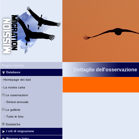
Pagina iniziale
Dettaglio dell'osservazione
Database
-
Homepage dei dati
-
La nostra carta
Le osservazioni
-
Sintesi annuale
Le gallerie
-
Tutte le foto
Statistiche
I siti di migrazione
Risorse e links