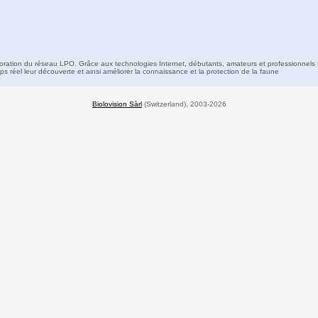
boration du réseau LPO. Grâce aux technologies Internet, débutants, amateurs et professionnels 
s réel leur découverte et ainsi améliorer la connaissance et la protection de la faune
Biolovision Sàrl
(Switzerland), 2003-2026