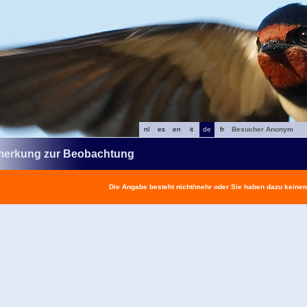
nl
es
en
it
de
fr
Besucher Anonym
erkung zur Beobachtung
Die Angabe besteht nicht/mehr oder Sie haben dazu keine