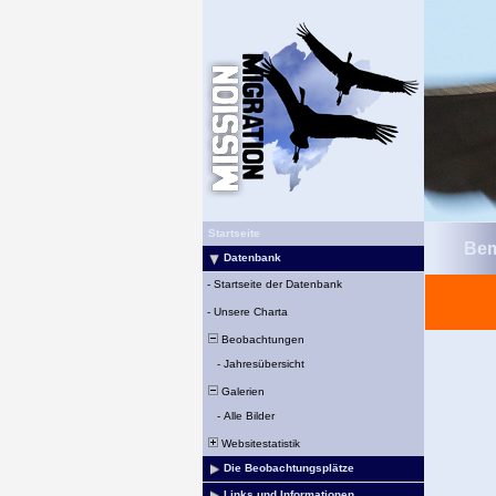
Startseite
Bem
Datenbank
-
Startseite der Datenbank
-
Unsere Charta
Beobachtungen
-
Jahresübersicht
Galerien
-
Alle Bilder
Websitestatistik
Die Beobachtungsplätze
Links und Informationen