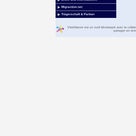
Migraction.net
Trägerschaft & Partner
VisioNature est un outil développé avec la colla
partager en temp