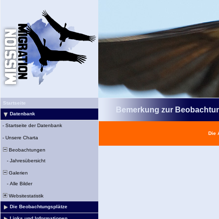
Startseite
Bemerkung zur Beobachtu
Datenbank
-
Startseite der Datenbank
Die 
-
Unsere Charta
Beobachtungen
-
Jahresübersicht
Galerien
-
Alle Bilder
Websitestatistik
Die Beobachtungsplätze
Links und Informationen